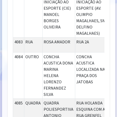
INICIAÇÃO AO
INICIAÇÃO AO
MA
ESPORTE (CIE)
ESPORTE (AV.
MANOEL
OLIMPIO
BORGES
MAGALHAES, SN,
OLIVEIRA
DELFINO
MAGALHAES)
4083
RUA
ROSA AMADOR
RUA 2A
VIL
NA
4084
OUTRO
CONCHA
CONCHA
JA
ACUSTICA DONA
ACUSTICA
DO 
MARINA
LOCALIZADA NA
HELENA
PRAÇA DOS
LORENZO
JATOBAS
FERNANDEZ
SILVA
4085
QUADRA
QUADRA
RUA HOLANDA
SA
POLIESPORTIVA
ESQUINA COM A
DU
ANTONIO
RUA GRENFEL