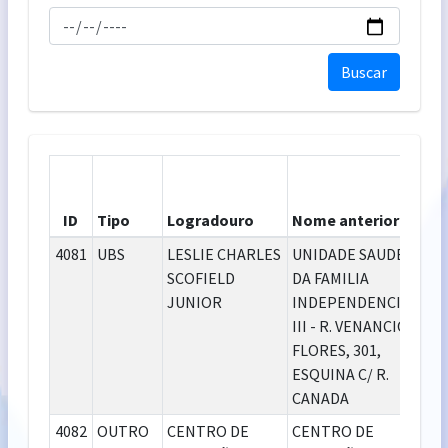
Buscar
ID
Tipo
Logradouro
Nome anterior
Bai
4081
UBS
LESLIE CHARLES
UNIDADE SAUDE
IN
SCOFIELD
DA FAMILIA
JUNIOR
INDEPENDENCIA
III - R. VENANCIO
FLORES, 301,
ESQUINA C/ R.
CANADA
4082
OUTRO
CENTRO DE
CENTRO DE
DEL