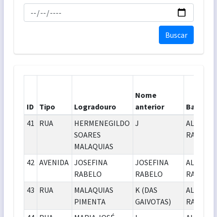
Buscar
Nome
ID
Tipo
Logradouro
anterior
Bairro
41
RUA
HERMENEGILDO
J
ALCIDES
SOARES
RABELO
MALAQUIAS
42
AVENIDA
JOSEFINA
JOSEFINA
ALCIDES
RABELO
RABELO
RABELO
43
RUA
MALAQUIAS
K (DAS
ALCIDES
PIMENTA
GAIVOTAS)
RABELO