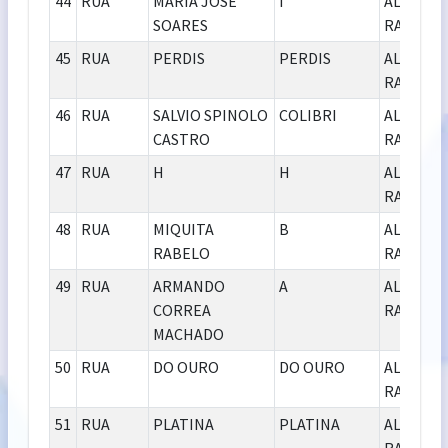
44
RUA
MARIA JOSÉ
I
ALCIDES
SOARES
RABELO
45
RUA
PERDIS
PERDIS
ALCIDES
RABELO
46
RUA
SALVIO SPINOLO
COLIBRI
ALCIDES
CASTRO
RABELO
47
RUA
H
H
ALCIDES
RABELO
48
RUA
MIQUITA
B
ALCIDES
RABELO
RABELO
49
RUA
ARMANDO
A
ALCIDES
CORREA
RABELO
MACHADO
50
RUA
DO OURO
DO OURO
ALCIDES
RABELO
51
RUA
PLATINA
PLATINA
ALCIDES