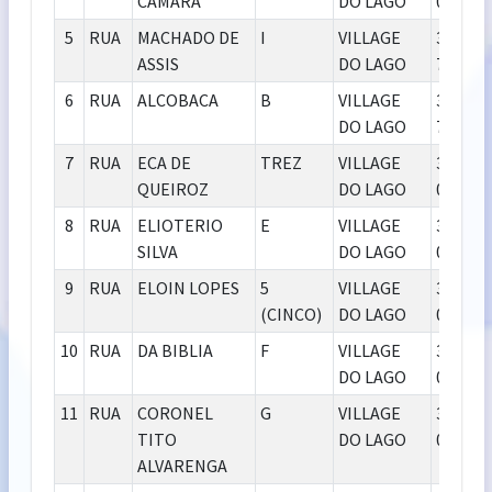
CAMARA
DO LAGO
000
5
RUA
MACHADO DE
I
VILLAGE
39.404-
ASSIS
DO LAGO
739
6
RUA
ALCOBACA
B
VILLAGE
39.404-
DO LAGO
747
7
RUA
ECA DE
TREZ
VILLAGE
39.400-
QUEIROZ
DO LAGO
000
8
RUA
ELIOTERIO
E
VILLAGE
39.400-
SILVA
DO LAGO
000
9
RUA
ELOIN LOPES
5
VILLAGE
39.400-
(CINCO)
DO LAGO
000
10
RUA
DA BIBLIA
F
VILLAGE
39.400-
DO LAGO
000
11
RUA
CORONEL
G
VILLAGE
39.400-
TITO
DO LAGO
000
ALVARENGA