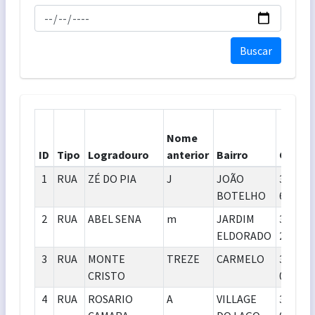
Buscar
Nome
ID
Tipo
Logradouro
anterior
Bairro
CEP
1
RUA
ZÉ DO PIA
J
JOÃO
39.402-
BOTELHO
616
2
RUA
ABEL SENA
m
JARDIM
39.401-
ELDORADO
275
3
RUA
MONTE
TREZE
CARMELO
39.400-
CRISTO
000
4
RUA
ROSARIO
A
VILLAGE
39.400-