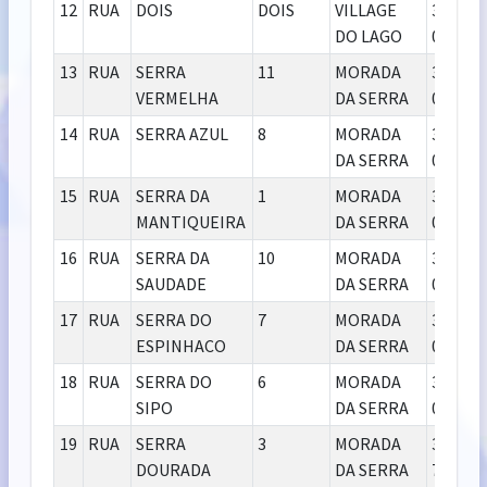
12
RUA
DOIS
DOIS
VILLAGE
39.400-
DO LAGO
000
13
RUA
SERRA
11
MORADA
39.400-
VERMELHA
DA SERRA
000
14
RUA
SERRA AZUL
8
MORADA
39.400-
DA SERRA
000
15
RUA
SERRA DA
1
MORADA
39.400-
MANTIQUEIRA
DA SERRA
000
16
RUA
SERRA DA
10
MORADA
39.400-
SAUDADE
DA SERRA
000
17
RUA
SERRA DO
7
MORADA
39.400-
ESPINHACO
DA SERRA
000
18
RUA
SERRA DO
6
MORADA
39.400-
SIPO
DA SERRA
000
19
RUA
SERRA
3
MORADA
39.401-
DOURADA
DA SERRA
766